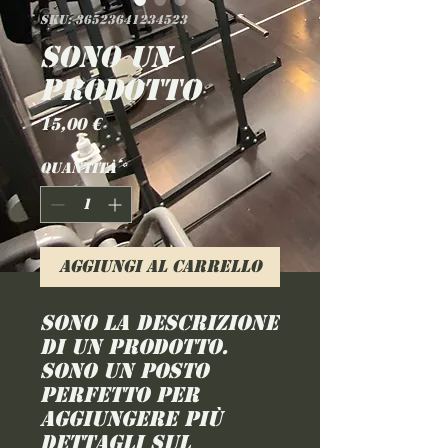
SKU: 36523641234523
Sono un
prodotto
Prezzo
15,00 €
Quantità
*
Aggiungi al carrello
Sono la descrizione 
di un prodotto. 
Sono un posto 
perfetto per 
aggiungere più 
dettagli sul 