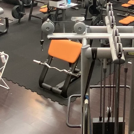
 è il modo migliore per
ia e rassicurare i tuoi
sono acquistare da te in
.