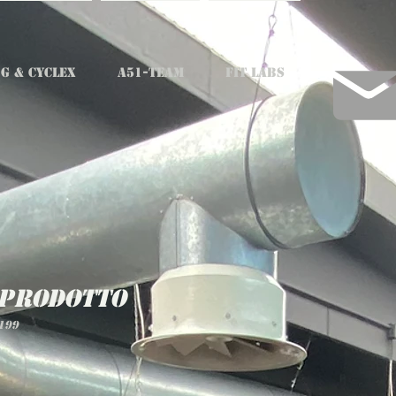
G & CYCLEX
A51-TEAM
FIT LABS
 prodotto
199