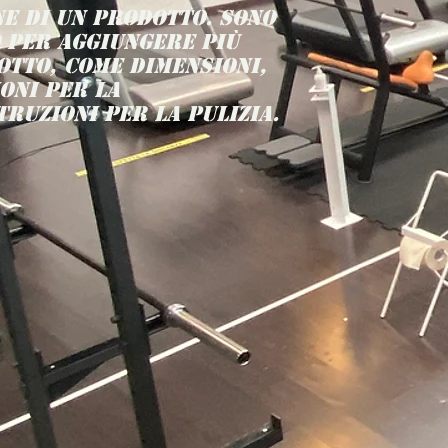
delle spedizioni
e di un prodotto. Sono 
costruire fiduc
 per aggiungere più 
clienti che pos
tto, come dimensioni, 
tutta sicurezza
oni per la 
ruzioni per la pulizia.