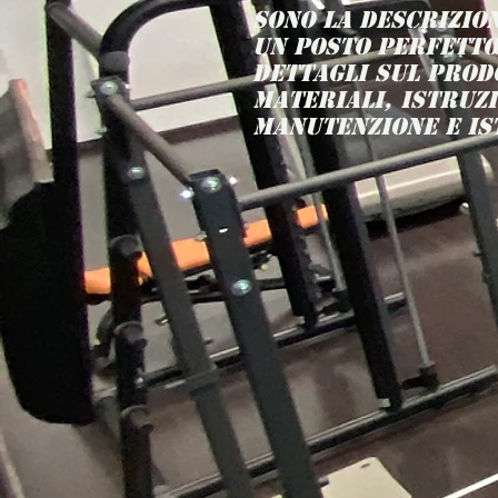
Sono la descrizion
un posto perfetto
dettagli sul prodo
materiali, istruzi
manutenzione e ist