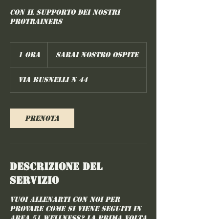
con il supporto dei nostri
ProTrainers
Sarai
nostro
1 ora
1
Sarai nostro ospite
ospite
o
r
via busnelli n 44
Prenota
Descrizione del
servizio
Vuoi allenarti con noi per
provare come si viene seguiti in
Area 51 Wellness? La prima volta