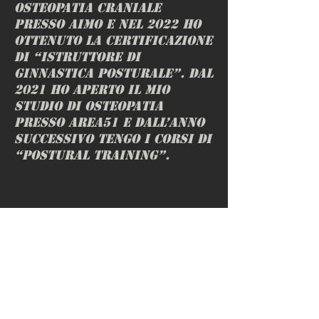
Osteopatia Craniale
presso AIMO e nel 2022 ho
ottenuto la certificazione
di “istruttore di
ginnastica posturale”. Dal
2021 ho aperto il mio
studio di osteopatia
presso Area51 e dall’anno
successivo tengo i corsi di
“postural training”.