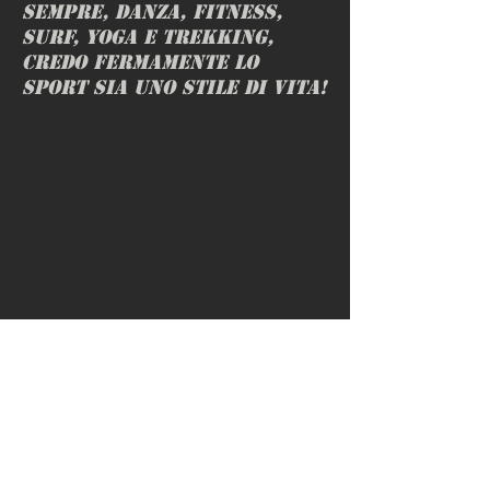
sempre, danza, fitness,
surf, yoga e trekking,
credo fermamente lo
sport sia uno stile di vita!