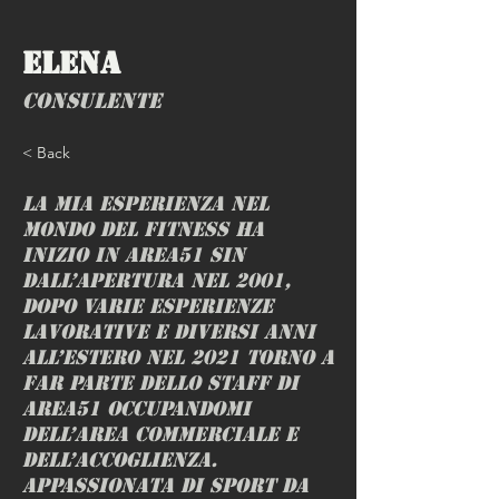
Elena
Consulente
< Back
La mia esperienza nel
mondo del fitness ha
inizio in Area51 sin
dall’apertura nel 2001,
dopo varie esperienze
lavorative e diversi anni
all’estero nel 2021 torno a
far parte dello staff di
Area51 occupandomi
dell’area commerciale e
dell’accoglienza.
Appassionata di sport da